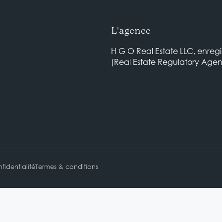
L'agence
H G O Real Estate LLC, enregi
(Real Estate Regulatory Age
fidentialité
Termes & conditions